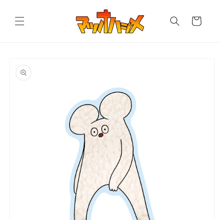
コンテ
カ
ンツに
進む
ー
ト
商品情
報にス
キップ