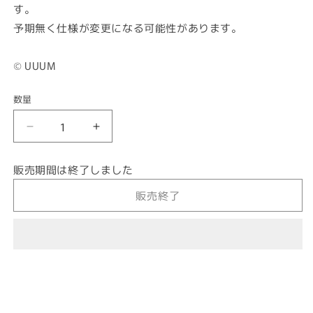
す。
予期無く仕様が変更になる可能性があります。
© UUUM
数量
サ
サ
ガ
ガ
ラ
ラ
販売期間は終了しました
ス
ス
販売終了
テ
テ
ッ
ッ
カ
カ
ー
ー
ネ
ネ
ズ
ズ
ミ
ミ