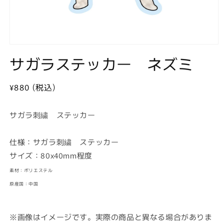
モ
サガラステッカー ネズミ
ー
ダ
ル
で
通
¥880 (税込)
メ
常
デ
価
ィ
サガラ刺繍 ステッカー
ア
格
(1)
を
仕様：サガラ刺繍 ステッカー
開
サイズ：80x40mm程度
く
素材：ポリエステル
原産国：中国
※画像はイメージです。実際の商品と異なる場合がありま