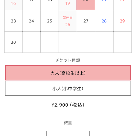
16
19
定休日
23
24
25
27
28
29
26
30
チケット種類
大人(高校生以上)
小人(小中学生)
通
¥2,900 (税込)
常
価
数量
格