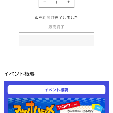
【2025/6/20】
【2025/6/20】
マ
マ
ツ
ツ
販売期間は終了しました
オ
オ
販売終了
ハ
ハ
ジ
ジ
メ
メ
イ
イ
ン
ン
ヨ
ヨ
コ
コ
ハ
ハ
イベント概要
マ
マ
ベ
ベ
イ
イ
イベント概要
チ
チ
ケ
ケ
ッ
ッ