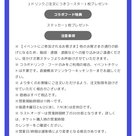
１ドリンクご注文につきコースター１枚プレゼント
コラボフード特典
ステッカー１枚プレゼント
注意事項
※ 【イベントにご参加されるお客さま】他のお客さまの通行の妨
げになるため、階段・通路・道路などへの座り込みはご遠慮くださ
い。見かけ次第スタッフよりお声掛けさせていただきます。
※ コラボドリンク・フードのみをご利用の場合、イベントチケッ
トは不要です。直接横浜マリンタワーキッチンカーまでお越しくだ
さい。
※ より多くのお客様にご注文いただけるよう、注文制限を設けさ
せていただく場合がございます。
※ 価格はすべて税込です。
※営業開始時間は11時〜です。
※毎週木曜日と6/25(水)、7/9(水)は定休日です。
※ ラストオーダーは営業時間終了の30分前となります。詳しく
は、チケット購入時の営業時間
カレンダーをご確認ください。
※営業日/時間は諸事情により変更となる場合があります。