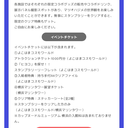
各施設ではそれぞれの限定コラボグッズの販売やコラボドリンク、
展示パネル撮影スポットがあり、マツオハジメの世界観をお楽しみ
いただくことができます。無事にスタンプラリーをクリアすると、
限定のクリア特典もゲット。
ご自由にお楽しみください。
イベントチケット
イベントチケットには以下が含まれます。
①よこはまコスモワールド
アトラクションチケット1000円分（よこはまコスモワールド）
②「ヒヨコ」を探せ！！
スタンプラリーリーフレット（よこはまコスモワールド）
③入場者特典：持ち手付A4クリアファイル
（よこはまコスモワールド）
④横浜マリンタワー展望チケット
（横浜マリンタワー）
⑤クリア特典：ステッカーシート[全2種]
※スタンプラリーをクリアした方のみ
（よこはまコスモワールド/横浜マリンタワー）
※カップヌードルミュージアム 横浜の入館料は含まれておりませ
ん。