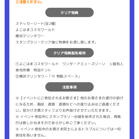
ご注意ください。
クリア特典
ステッカーシート[全2種]
よこはまコスモワールド
横浜マリンタワー
スタンプラリークリア後に特典をお渡し致します。
クリア特典配布場所
①よこはまコスモワールド ワンダーアミューズゾーン １階有人
券売所横 特設テント
②横浜マリンタワー「1F 物販スペース」
注意事項
※【イベントにご参加されるお客さま】他のお客さまの通行の妨げ
になるため、階段・通路・道路などへの座り込みはご遠慮くださ
い。見かけ次第スタッフよりお声掛けさせていただきます。
※ イベント参加中にスタンプラリー台紙を紛失された場合、再発
行は致しかねますのであらかじめご了承ください。
※ イベント参加中のお客さま同士によるトラブルについては一切
責任を負いません。