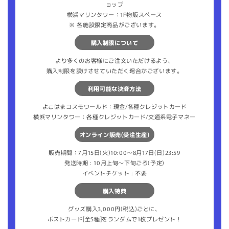
ョップ
横浜マリンタワー：1F物販スペース
※ 各施設限定商品がございます。
購入制限について
より多くのお客様にご注文いただけるよう、
購入制限を設けさせていただく場合がございます。
利用可能な決済方法
よこはまコスモワールド：現金/各種クレジットカード
横浜マリンタワー：各種クレジットカード/交通系電子マネー
オンライン販売(受注生産)
販売期間：7月15日(火)10:00～8月17日(日)23:59
発送時期 : 10月上旬〜下旬ごろ(予定)
イベントチケット : 不要
購入特典
グッズ購入3,000円(税込)ごとに、
ポストカード[全5種]をランダムで1枚プレゼント！