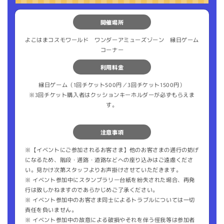
開催場所
よこはまコスモワールド ワンダーアミューズゾーン 縁日ゲーム
コーナー
利用料金
縁日ゲーム（1回チケット500円／3回チケット1500円）
※3回チケット購入者はクッションキーホルダーが必ずもらえま
す。
注意事項
※【イベントにご参加されるお客さま】他のお客さまの通行の妨げ
になるため、階段・通路・道路などへの座り込みはご遠慮くださ
い。見かけ次第スタッフよりお声掛けさせていただきます。
※ イベント参加中にスタンプラリー台紙を紛失された場合、再発
行は致しかねますのであらかじめご了承ください。
※ イベント参加中のお客さま同士によるトラブルについては一切
責任を負いません。
※ イベント参加中の故意による破損やそれを伴う怪我等は参加者