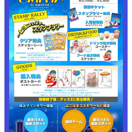
ト
ト
の
の
数
数
量
量
を
を
減
増
ら
や
す
す