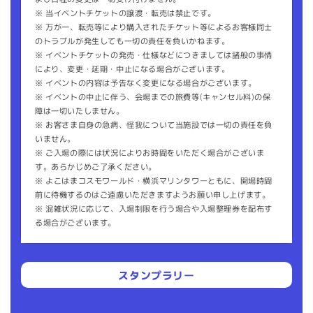
※ 当イベントチケットの譲渡・転売は禁止です。
※ 万が一、転売等により購入されたチケット等によるお客様同士
のトラブルが発生しても一切の責任を負いかねます。
※ イベントチケットの発売・仕様などにつきましては諸般の事情
により、変更・延期・中⽌になる場合がございます。
※ イベントの内容は予告なく変更になる場合がございます。
※ イベントの中止に伴う、会場までの旅費等(キャンセル料)の保
障は一切いたしません。
※ お客さま自身の急病、怪我について当施設では一切の責任を負
いません。
※ ご入場の際には状況によりお時間をいただく場合がございま
す。あらかじめご了承ください。
※ よこはまコスモワールド・横浜マリンタワーともに、開場時間
前に待機するのはご遠慮いただきますようお願い申し上げます。
※ 混雑状況に応じて、入場制限を行う場合や入場整理券を配布す
る場合がございます。
スタンプラリー