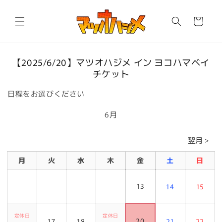
コンテ
カ
ンツに
進む
ー
ト
商品情
【2025/6/20】マツオハジメ イン ヨコハマベイ
報にス
チケット
キップ
日程をお選びください
6月
翌月 >
月
火
水
木
金
土
日
13
14
15
定休日
定休日
20
17
18
21
22