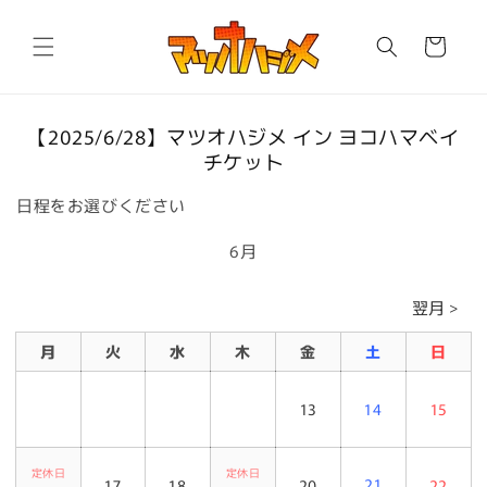
コンテ
カ
ンツに
進む
ー
ト
商品情
【2025/6/28】マツオハジメ イン ヨコハマベイ
報にス
チケット
キップ
日程をお選びください
6月
翌月 >
月
火
水
木
金
土
日
13
14
15
定休日
定休日
21
17
18
20
22