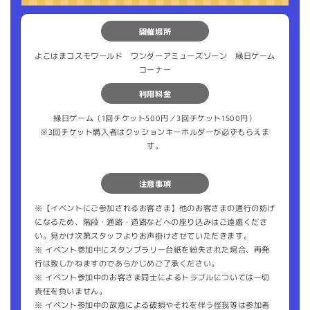
開催場所
よこはまコスモワールド ワンダーアミューズゾーン 縁日ゲーム
コーナー
利用料金
縁日ゲーム（1回チケット500円／3回チケット1500円）
※3回チケット購入者はクッションキーホルダーが必ずもらえま
す。
注意事項
※【イベントにご参加されるお客さま】他のお客さまの通行の妨げ
になるため、階段・通路・道路などへの座り込みはご遠慮くださ
い。見かけ次第スタッフよりお声掛けさせていただきます。
※ イベント参加中にスタンプラリー台紙を紛失された場合、再発
行は致しかねますのであらかじめご了承ください。
※ イベント参加中のお客さま同士によるトラブルについては一切
責任を負いません。
※ イベント参加中の故意による破損やそれを伴う怪我等は参加者