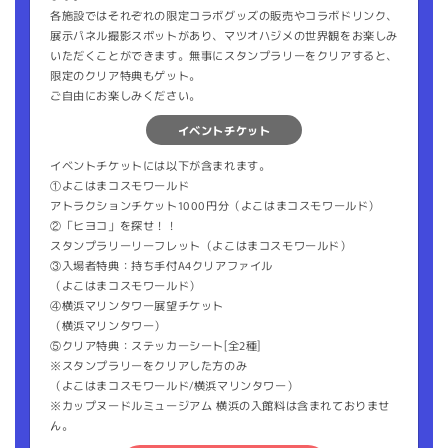
各施設ではそれぞれの限定コラボグッズの販売やコラボドリンク、
展示パネル撮影スポットがあり、マツオハジメの世界観をお楽しみ
いただくことができます。無事にスタンプラリーをクリアすると、
限定のクリア特典もゲット。
ご自由にお楽しみください。
イベントチケット
イベントチケットには以下が含まれます。
①よこはまコスモワールド
アトラクションチケット1000円分（よこはまコスモワールド）
②「ヒヨコ」を探せ！！
スタンプラリーリーフレット（よこはまコスモワールド）
③入場者特典：持ち手付A4クリアファイル
（よこはまコスモワールド）
④横浜マリンタワー展望チケット
（横浜マリンタワー）
⑤クリア特典：ステッカーシート[全2種]
※スタンプラリーをクリアした方のみ
（よこはまコスモワールド/横浜マリンタワー）
※カップヌードルミュージアム 横浜の入館料は含まれておりませ
ん。