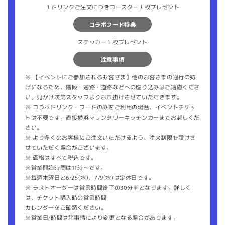
１ドリンクご注文につきコースター１枚プレゼント
コラボフード特典
ステッカー１枚プレゼント
注意事項
※ 【イベントにご参加されるお客さま】他のお客さまの通行の妨
げになるため、階段・通路・道路などへの座り込みはご遠慮くださ
い。見かけ次第スタッフよりお声掛けさせていただきます。
※ コラボドリンク・フードのみをご利用の場合、イベントチケッ
トは不要です。直接横浜マリンタワーキッチンカーまでお越しくだ
さい。
※ より多くのお客様にご注文いただけるよう、注文制限を設けさ
せていただく場合がございます。
※ 価格はすべて税込です。
※営業開始時間は11時〜です。
※毎週木曜日と6/25(水)、7/9(水)は定休日です。
※ ラストオーダーは営業時間終了の30分前となります。詳しく
は、チケット購入時の営業時間
カレンダーをご確認ください。
※営業日/時間は諸事情により変更となる場合があります。