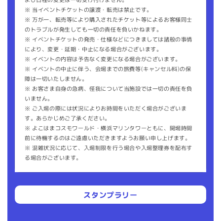
※ 当イベントチケットの譲渡・転売は禁止です。
※ 万が一、転売等により購入されたチケット等によるお客様同士
のトラブルが発生しても一切の責任を負いかねます。
※ イベントチケットの発売・仕様などにつきましては諸般の事情
により、変更・延期・中⽌になる場合がございます。
※ イベントの内容は予告なく変更になる場合がございます。
※ イベントの中止に伴う、会場までの旅費等(キャンセル料)の保
障は一切いたしません。
※ お客さま自身の急病、怪我について当施設では一切の責任を負
いません。
※ ご入場の際には状況によりお時間をいただく場合がございま
す。あらかじめご了承ください。
※ よこはまコスモワールド・横浜マリンタワーともに、開場時間
前に待機するのはご遠慮いただきますようお願い申し上げます。
※ 混雑状況に応じて、入場制限を行う場合や入場整理券を配布す
る場合がございます。
スタンプラリー