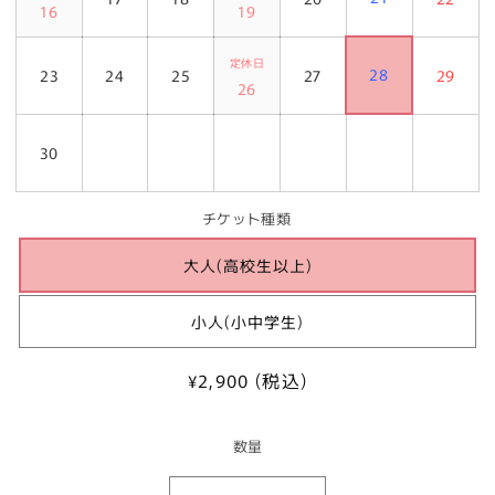
16
19
定休日
28
23
24
25
27
29
26
30
チケット種類
大人(高校生以上)
小人(小中学生)
通
¥2,900 (税込)
常
価
数量
格