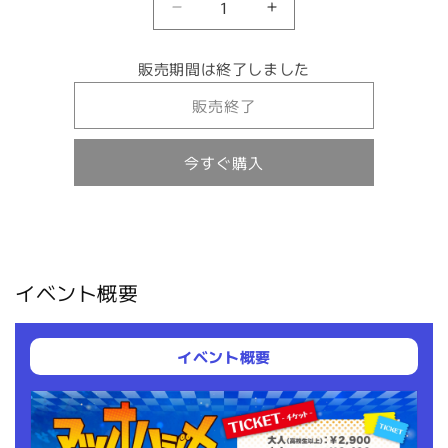
【2025/6/28】
【2025/6/28】
マ
マ
ツ
ツ
販売期間は終了しました
オ
オ
販売終了
ハ
ハ
ジ
ジ
メ
メ
今すぐ購入
イ
イ
ン
ン
ヨ
ヨ
コ
コ
ハ
ハ
イベント概要
マ
マ
ベ
ベ
イ
イ
イベント概要
チ
チ
ケ
ケ
ッ
ッ