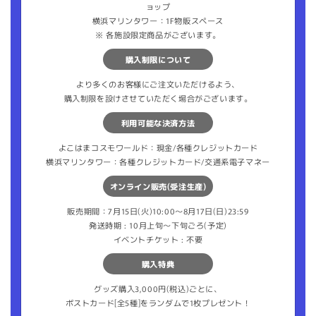
ョップ
横浜マリンタワー：1F物販スペース
※ 各施設限定商品がございます。
購入制限について
より多くのお客様にご注文いただけるよう、
購入制限を設けさせていただく場合がございます。
利用可能な決済方法
よこはまコスモワールド：現金/各種クレジットカード
横浜マリンタワー：各種クレジットカード/交通系電子マネー
オンライン販売(受注生産)
販売期間：7月15日(火)10:00～8月17日(日)23:59
発送時期 : 10月上旬〜下旬ごろ(予定)
イベントチケット : 不要
購入特典
グッズ購入3,000円(税込)ごとに、
ポストカード[全5種]をランダムで1枚プレゼント！