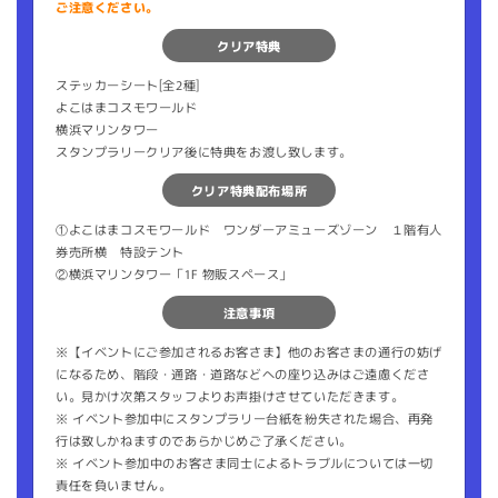
ご注意ください。
クリア特典
ステッカーシート[全2種]
よこはまコスモワールド
横浜マリンタワー
スタンプラリークリア後に特典をお渡し致します。
クリア特典配布場所
①よこはまコスモワールド ワンダーアミューズゾーン １階有人
券売所横 特設テント
②横浜マリンタワー「1F 物販スペース」
注意事項
※【イベントにご参加されるお客さま】他のお客さまの通行の妨げ
になるため、階段・通路・道路などへの座り込みはご遠慮くださ
い。見かけ次第スタッフよりお声掛けさせていただきます。
※ イベント参加中にスタンプラリー台紙を紛失された場合、再発
行は致しかねますのであらかじめご了承ください。
※ イベント参加中のお客さま同士によるトラブルについては一切
責任を負いません。