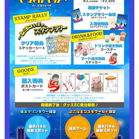
ト
ト
の
の
数
数
量
量
を
を
減
増
ら
や
す
す